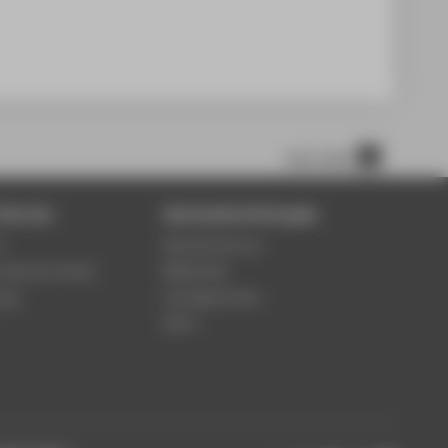
nach oben
Service
Zentraleinrichtungen
4
Rechenzentrum
-Service-Center
Bibliothek
ung
Fremdsprachen
Sport