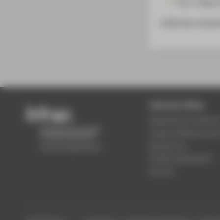
Prof. Torge:
Außerdem bestehen
Zentrale Seiten
Akademischer Kalende
Campus Wilhelminenh
Bewerbung
Studienorganisation
Karriere