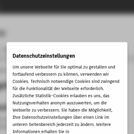
n
Menu
IK
Personen
Datenschutzeinstellungen
Um unsere Webseite für Sie optimal zu gestalten und
änge
Wirtschaftsmathematik
Forschung & Praxis
fortlaufend verbessern zu können, verwenden wir
Cookies. Technisch notwendige Cookies sind zwingend
 & Praxis
für die Funktionalität der Webseite erforderlich.
Zusätzliche Statistik-Cookies erlauben es uns, das
Nutzungsverhalten anonym auszuwerten, um die
sschwerpunkte
Webseite zu verbessern. Sie haben die Möglichkeit,
Ihre Datenschutzeinstellungen über einen Link im
en und Professoren des Bachelor-Studienganges
unteren Seitenbereich jederzeit zu ändern. Weitere
matik forschen auf zahlreichen wissenschaftlichen Gebieten:
Informationen erhalten Sie in