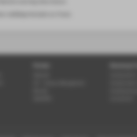
 Machine Learning, Data Science
 vielfältige Kontakte zur Praxis.
Portale
Beratung & 
r
Webmail
Fachbereich 
of
LSF - Campus Management
Studierenden
Moodle
Studienberat
WebOPAC
Lernzentren