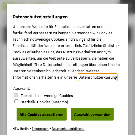
Datenschutzeinstellungen
Bachelor
WIRTSCHAFTSMATHEMATIK
Menu
Um unsere Webseite für Sie optimal zu gestalten und
fortlaufend verbessern zu können, verwenden wir Cookies.
STUDIUM
THEMEN
Technisch notwendige Cookies sind zwingend für die
AKTUELLES
Funktionalität der Webseite erforderlich. Zusätzliche Statistik-
Cookies erlauben es uns, das Nutzungsverhalten anonym
Teilzeitstudium
STUDIUM
auszuwerten, um die Webseite zu verbessern. Sie haben die
Möglichkeit, Ihre Datenschutzeinstellungen über einen Link im
BEWERBUNG
In der Regel ist das Studium der Wirtschaftsmathematik
unteren Seitenbereich jederzeit zu ändern. Weitere
FORSCHUNG & PRAXIS
Informationen erhalten Sie in unserer
Datenschutzerklärung
.
an der HTW Berlin ein Vollzeitstudium. Es können aber
Umstände eintreten, die Sie daran hindern, das volle
PERSONEN
Auswahl:
Semesterprogramm zu absolvieren. Dann können Sie
Technisch notwendige Cookies
(bei Bedarf auch zeitlich befristet) ein Teilzeitstudium
Statistik-Cookies (Matomo)
ZENTRALE SEITEN
beginnen. Hier haben Sie pro Semester weniger
Alle Cookies akzeptieren
Auswahl verwenden
Lehrveranstaltungen und können damit den
PORTALE
Vollzeitstudiengang zeitlich strecken. Dies ermöglicht
BERATUNG & SERVICE
HTW Berlin -
Impressum
-
Datenschutzerklärung
die Vereinbarkeit von Studium und Arbeit bzw. Familie.